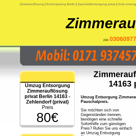
Zimmerauflösung
|
Entrümpelung Berlin
|
Sperrmüllentsorgung privat
|
Sofa entsorg
Zimmerauf
0306097
24h
Zimmerauf
14163 p
Umzug Entsorgung
Zimmerauflösung
privat Berlin 14163 -
Umzug Entsorgung Zimmeraufl
Zehlendorf (privat)
Pauschalpreis.
Preis
Sie möchten sich von
80€
Gegenständen trennen,
benötigen eine schnelle
Soforthilfe zum günstigen
Preis? Rufen Sie uns einfach
an Umzug Entsorgung