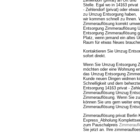
Zehlendorf (privat) an Ort und
Stelle. Egal wo in 14163 privat
- Zehlendorf (privat) oder etwas
zu Umzug Entsorgung haben,
wir kommen schnell zu Ihnen. 
Zimmerauflösung korrekt umwel
Entsorgung Zimmerauflösung Um
Entsorgung Zimmerauflösung gar
Platz, wenn jemand ein altes 
Raum für etwas Neues brauche
Kontaktieren Sie Umzug Entsor
sofort direkt.
Wenn Sie Umzug Entsorgung Zim
möchten oder eine Wohnung entr
das Umzug Entsorgung Zimmerau
Kunde neuen Dingen widmen kön
Schnelligkeit und dem beherz
Entsorgung 14163 privat - Zehle
Zimmerauflösung Umzug Entsorg
Zimmerauflösung. Wenn Sie zufri
können Sie uns gern weiter emp
Zimmerauflösung Umzug Entsorgu
Zimmerauflösung privat Berlin 
Express_Abholung Komplettservi
zum Pauschalpreis
Zimmeraufl
Sie jetzt an. Ihre zimmeraufloe