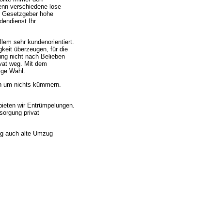
nn verschiedene lose
r Gesetzgeber hohe
dendienst Ihr
lem sehr kundenorientiert.
keit überzeugen, für die
ng nicht nach Belieben
vat weg. Mit dem
ige Wahl.
h um nichts kümmern.
ieten wir Entrümpelungen.
sorgung privat
ng auch alte Umzug