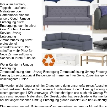
Ihre alten Küchen-,
Teppich-, Laufband-,
Matratzen- oder
Gartenmöbel sind für
unsere Couch Umzug
Entsorgung privat
Entsorgungsteam in privat
kein Problem. Unsere
Service-Umzug
Entsorgung
Zimmerauflösung privat
professionell
umweltfreundlich. Wir
schaffen mehr Platz für
Neue Zimmerauflösung
Sachen in Ihrem Zuhause.
Wenn Kunde Ihr Umzug
Entsorgung
Zimmerauflösung altes Umzug Entsorgung Zimmerauflösung Umzug Entsorg
Umzug Entsorgung privat Kundendienst immer an Ihrer Seite. Zuverlässige, 
unschlagbare Preise.
Sie werden nicht länger allein im Chaos sein, denn unser erfahrenes Aussch
sofort bedienen. Rufen einfach unsere Kundendienst Couch Umzug Entsorgung
einem geräumigen LKW unterwegs. Wir beschäftigen uns auch mit Umzug E
aus verschiedenen Materialien. Der Gesetzgeber hat verschiedene Rahmenbe
bei der angemessenen Umzug Entsorgung großer Möbelstücke berücksichtig
Die umweltschonende EntsorgungsWaschmaschine bestimmter Materialien so