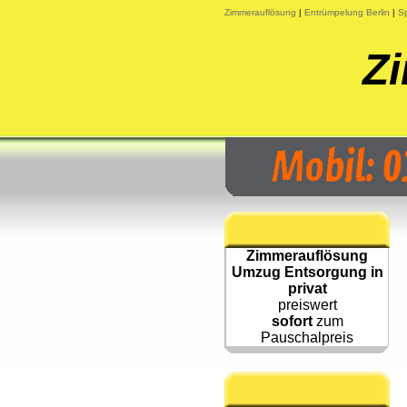
Zimmerauflösung
|
Entrümpelung Berlin
|
Sp
Z
Zimmerauflösung
Umzug Entsorgung in
privat
preiswert
sofort
zum
Pauschalpreis