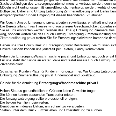
Sachverständigen des Entsorgungsunternehmens anvertraut werden, denn we
Möbeln nicht ordnungsgemäß umweltfreundlich entsorgt werden, verhängt de
Bußgelder. Daher sind Umzug Entsorgung Zimmerauflösung privat Berlin Kun
Ansprechpartner für den Umgang mit diesen besonderen Situationen.
Wir Couch Umzug Entsorgung privat arbeiten zuverlässig, ernsthaft und vor al
Die Bereitstellung Ihres Hauses wird von unserer Geschwindigkeit Zuverlässig
Sie es uns empfehlen werden. Werfen das Umzug Entsorgung Zimmerauflösu
weg, sondern werfen Sie das Couch Umzug Entsorgung Zimmerauflösung pri
Zimmerauflösung privat
treffen Sie für Entsorgungsaktivitäten immer die richt
Geben uns Ihre Couch Umzug Entsorgung privat Bestellung, Sie müssen sic
Unsere Kunden können uns jederzeit per Telefon, Handy kontaktieren.
Neben der EntsorgungsWaschmaschine privat und Entsorgungscouch privat b
Für uns steht der Kunde an erster Stelle und testet unsere Couch Umzug Ent
Zuverlässigkeit.
So schaffen Kunden Platz für Kinder im Kinderzimmer. Wir Umzug Entsorgu
Entsorgung Zimmerauflösung privat Kindermöbel und Spielzeug.
Gründe für die Anmietung
EntsorgungsWaschmaschine privat
!
Heben Sie aus gesundheitlichen Gründen keine Gewichte tragen.
Sie können keinen passenden Transporter mieten.
Die Umzug Entsorgung sollte professionell erfolgen.
Die beiden Familien fusionierten.
Benötigen ein ideales Datum, um schnell zu verarbeiten.
Stehen unter dem Druck, umzuziehen und Unterstützung zu suchen.