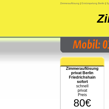
Zimmerauflösung
|
Entrümpelung Berlin
|
Sp
Z
Zimmerauflösung
privat Berlin
Friedrichshain
sofort
schnell
privat
Preis
80€