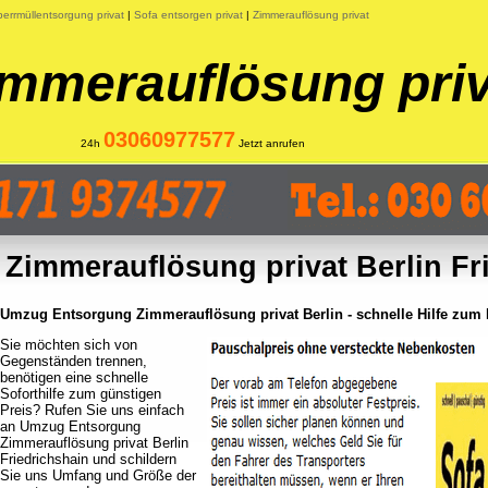
errmüllentsorgung privat
|
Sofa entsorgen privat
|
Zimmerauflösung privat
immerauflösung priv
03060977577
24h
Jetzt anrufen
Zimmerauflösung privat Berlin Fr
Umzug Entsorgung Zimmerauflösung privat Berlin - schnelle Hilfe zum 
Sie möchten sich von
Gegenständen trennen,
benötigen eine schnelle
Soforthilfe zum günstigen
Preis? Rufen Sie uns einfach
an Umzug Entsorgung
Zimmerauflösung privat Berlin
Friedrichshain und schildern
Sie uns Umfang und Größe der