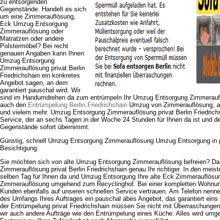
zu entsorgenden
Gegenstände. Handelt es sich
um eine Zimmerauflösung,
Eck Umzug Entsorgung
Zimmerauflösung oder
Matratzen oder andere
Polstermöbel? Bei recht
genauen Angaben kann Ihnen
Umzug Entsorgung
Zimmerauflösung privat Berlin
Friedrichshain ein konkretes
Angebot sagen, an dem
garantiert pauschal wird. Wir
sind im Handumdrehen da zum entrümpeln Ihr Umzug Entsorgung Zimmerauf
auch den
Entrümpelung Berlin Friedrichshain
Umzug von Zimmerauflösung, al
und vielem mehr. Umzug Entsorgung Zimmerauflösung privat Berlin Friedrichsha
Service, der an sechs Tagen in der Woche 24 Stunden für Ihnen da ist und d
Gegenstände sofort übernimmt.
Günstig, schnell Umzug Entsorgung Zimmerauflösung Umzug Entsorgung in pr
Besichtigung.
Sie möchten sich von alte Umzug Entsorgung Zimmerauflösung befreien? D
Zimmerauflösung privat Berlin Friedrichshain genau Ihr richtiger. In den meis
selben Tag für Ihnen da und Umzug Entsorgung Ihre alte Eck Zimmerauflösun
Zimmerauflösung umgehend zum Recyclinghof. Bei einer kompletten Wohnu
Kunden ebenfalls auf unseren schnellen Service vertrauen. Am Telefon nenn
des Umfangs Ihres Auftrages ein pauschal abes Angebot, das garantiert eins 
der Entrümpelung privat Friedrichshain müssen Sie nicht mit Überraschung
wir auch andere Aufträge wie den Entrümpelung eines Küche. Alles wird um