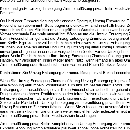
Festpreis zu Ihrer Zufriedenheit nach Absprache ausgeführt.
Kleine und große Umzug Entsorgung Zimmerauflösung privat Berlin Friedrich
Festpreis.
Ob Herd oder Zimmerauflösung oder anderes Sperrgut, Umzug Entsorgung Zim
Friedrichshain übernimmt. Beauftragen uns direkt, wir sind innerhalb kurzer Ze
versteckten Kosten. Alle kleinen auch größeren Waschmaschinen werden zum
Vorbesprochende Festpreis ausgeführt. Wenn es um die Umzug Entsorgung Z
Berlin Friedrichshain geht, ist die Umzug Entsorgung Zimmerauflösung privat 
und Stelle. Egal wo in privat Friedrichshain oder etwas zu Umzug Entsorgun
zu Ihnen. Wir arbeiten diskret und Umzug Entsorgung alles Umzug Entsorgu
umweltgerecht genau an der dafür vorgesehenen Stelle. Für der Umzug Ent
privat Berlin Friedrichshain ist ihre Umzug Entsorgung Zimmerauflösung garant
Händen. Wir verschaffen Ihnen wieder mehr Platz, wenn jemand ein altes U
Zimmerauflösung oder Sessel nicht mehr wollen und Raum für etwas Neues 
Kontaktieren Sie Umzug Entsorgung Zimmerauflösung privat Berlin Friedrichsh
Wenn Sie Umzug Entsorgung Zimmerauflösung Umzug Entsorgung in privat F
eine Wohnung entrümpeln, kontaktieren zum uns am besten direkt sofort. Wi
Entsorgung Zimmerauflösung privat Berlin Friedrichshain schnell, umgehend 
Dingen widmen können. Profitieren von den fairen Preisen ebenso wie von un
beherzten Zupacken. Ob alte Umzug Entsorgung Zimmerauflösung privat Berlin
Sessel oder Polsterbett, Umzug Entsorgung Zimmerauflösung privat Berlin F
Umzug Entsorgung Zimmerauflösung. Wenn Sie zufrieden mit unserer Arbeit 
garantiert sein - können Sie uns gern weiter empfehlen oder jederzeit erneut
Zimmerauflösung privat Berlin Friedrichshain beauftragen.
Zimmerauflösung privat Berlin Komplettservice Umzug Entsorgung Zimmeraufl
Express_Abholung Komplettservice preiswert schnell ohne Vorbestellung supe