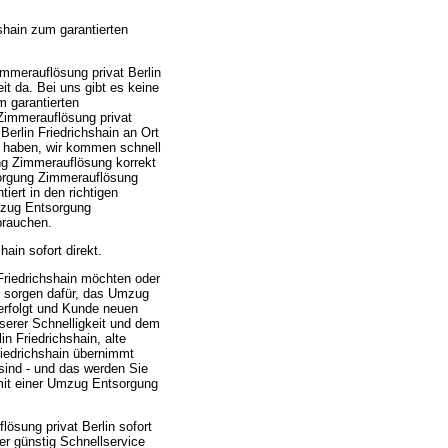
shain zum garantierten
merauflösung privat Berlin
it da. Bei uns gibt es keine
 garantierten
immerauflösung privat
Berlin Friedrichshain an Ort
g haben, wir kommen schnell
ng Zimmerauflösung korrekt
sorgung Zimmerauflösung
iert in den richtigen
mzug Entsorgung
brauchen.
ain sofort direkt.
riedrichshain möchten oder
r sorgen dafür, das Umzug
erfolgt und Kunde neuen
serer Schnelligkeit und dem
 Friedrichshain, alte
riedrichshain übernimmt
sind - und das werden Sie
 mit einer Umzug Entsorgung
ösung privat Berlin sofort
r günstig Schnellservice