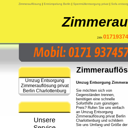
Zimmerauflösung
|
Entrümpelung Berlin
|
Sperrmüllentsorgung privat
|
Sofa entsorg
Zimmerauf
0171937
24h
Zimmerauflösu
Umzug Entsorgung
Umzug Entsorgung Zimmeraufl
Zimmerauflösung privat
Berlin Charlottenburg
Sie möchten sich von
Gegenständen trennen,
benötigen eine schnelle
Soforthilfe zum günstigen
Preis? Rufen Sie uns einfach
an Umzug Entsorgung
Zimmerauflösung privat Berlin
Unsere
Charlottenburg und schildern
Sie uns Umfang und Größe der
Service