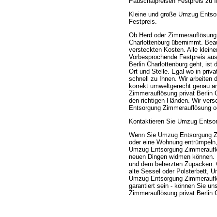
Pauschalpreisen Festpreis zu I
Kleine und große Umzug Entsor
Festpreis.
Ob Herd oder Zimmerauflösung 
Charlottenburg übernimmt. Beauf
versteckten Kosten. Alle klei
Vorbesprochende Festpreis au
Berlin Charlottenburg geht, is
Ort und Stelle. Egal wo in pr
schnell zu Ihnen. Wir arbeite
korrekt umweltgerecht genau a
Zimmerauflösung privat Berlin 
den richtigen Händen. Wir ver
Entsorgung Zimmerauflösung od
Kontaktieren Sie Umzug Entsorg
Wenn Sie Umzug Entsorgung Zi
oder eine Wohnung entrümpeln, 
Umzug Entsorgung Zimmerauflös
neuen Dingen widmen können. Pr
und dem beherzten Zupacken. O
alte Sessel oder Polsterbett, 
Umzug Entsorgung Zimmerauflös
garantiert sein - können Sie u
Zimmerauflösung privat Berlin 