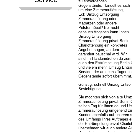
zu entsorgenden
Gegenstände. Handelt es sich
um eine Zimmerauflösung,
Eck Umzug Entsorgung
Zimmerauflösung oder
Matratzen oder andere
Polstermöbel? Bei recht
genauen Angaben kann Ihnen
Umzug Entsorgung
Zimmerauflösung privat Berlin
Charlottenburg ein konkretes
Angebot sagen, an dem
garantiert pauschal wird. Wir
sind im Handumdrehen da zum 
auch den
Entrümpelung Berlin 
und vielem mehr. Umzug Entsorg
Service, der an sechs Tagen in
Gegenstände sofort übernimmt
Günstig, schnell Umzug Entsor
Besichtigung.
Sie möchten sich von alte Um
Zimmerauflösung privat Berlin C
selben Tag für Ihnen da und U
Zimmerauflösung umgehend zum
Kunden ebenfalls auf unseren s
des Umfangs Ihres Auftrages ei
der Entrümpelung privat Charl
übernehmen wir auch andere Au