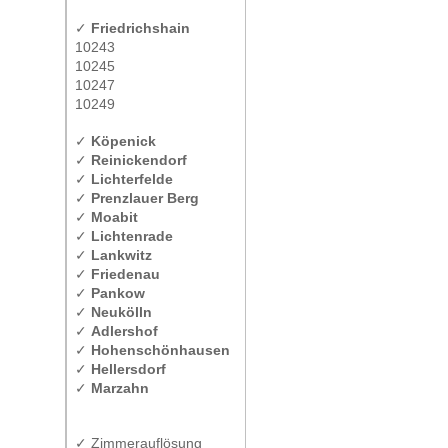
✓
Friedrichshain
10243
10245
10247
10249
✓
Köpenick
✓
Reinickendorf
✓
Lichterfelde
✓
Prenzlauer Berg
✓
Moabit
✓
Lichtenrade
✓
Lankwitz
✓
Friedenau
✓
Pankow
✓
Neukölln
✓
Adlershof
✓
Hohenschönhausen
✓
Hellersdorf
✓
Marzahn
✓ Zimmerauflösung