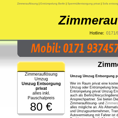
Zimmerauflösung
|
Entrümpelung Berlin
|
Sperrmüllentsorgung privat
|
Sofa entsorg
Zimmerauf
Hotline:
0171/
Zimme
Zimmerauflösung
Umzug Umzug Entsorgung priv
Umzug
Umzug Entsorgung
Wer im Raum privat eine kosten
Umzug oder Entrümpelung brauc
privat
Entrümpelung privat Umzug En
alles inkl.
auch als Berlin24recyclingdienst
Pauschalpreis
Ansprechpartner. Sie bieten Die
80 €
Zimmerauflösung- und
Zimmera
alles mögliche an. Als Alternati
und Umzugsunternehmen, Trans
Autovermietung mit Fahrer ist 