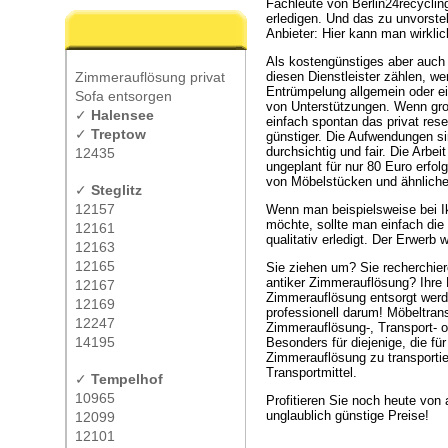
Fachleute von Berlin24recyclin
erledigen. Und das zu unvorste
Anbieter: Hier kann man wirkli
Als kostengünstiges aber auch
Zimmerauflösung privat
diesen Dienstleister zählen, w
Entrümpelung allgemein oder ei
Sofa entsorgen
von Unterstützungen. Wenn gro
✓
Halensee
einfach spontan das privat res
✓
Treptow
günstiger. Die Aufwendungen s
durchsichtig und fair. Die Arb
12435
ungeplant für nur 80 Euro erfo
von Möbelstücken und ähnliche
✓
Steglitz
12157
Wenn man beispielsweise bei Ik
möchte, sollte man einfach die 
12161
qualitativ erledigt. Der Erwerb 
12163
12165
Sie ziehen um? Sie recherchier
antiker Zimmerauflösung? Ihr
12167
Zimmerauflösung entsorgt werd
12169
professionell darum! Möbeltran
12247
Zimmerauflösung-, Transport- od
14195
Besonders für diejenige, die f
Zimmerauflösung zu transportier
Transportmittel.
✓
Tempelhof
10965
Profitieren Sie noch heute von
unglaublich günstige Preise!
12099
12101